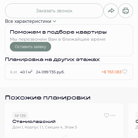
Заказать звонок
Все характеристики
Поможем в подборе квартиры
Мы перезвоним Вам в ближайшее время
Оставить заявку
Планировка на других этажах
2
6 эт.
40.1 м
24 099 735 руб.
+8 763 083
Похожие планировки
№ 139
Станиславский
Дом 1, Корпус 1.1, Секция 4, Этаж 5
Д