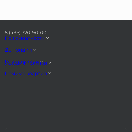
8 (495) 320-90-00
По комнатности
Доп опции
По стоимости
Условия покупки
Помимо квартир