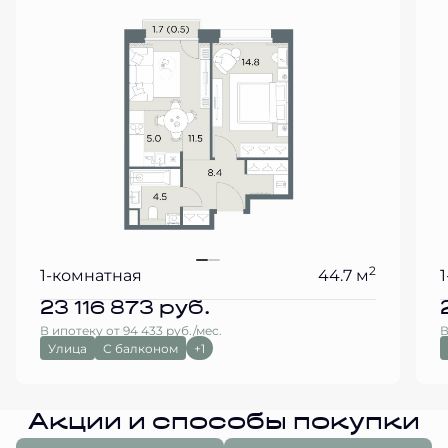
2
1-комнатная
44.7 м
23 116 873
руб.
В ипотеку от 94 433 руб./мес.
В
Улица
С балконом
+1
Акции и способы покупки