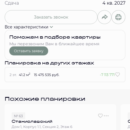
Сдача
4 кв. 2027
Заказать звонок
Все характеристики
Поможем в подборе квартиры
Мы перезвоним Вам в ближайшее время
Оставить заявку
Планировка на других этажах
2
2 эт.
41.2 м
15 475 535 руб.
-7 113 771
Похожие планировки
№ 63
Станиславский
Дом 1, Корпус 1.1, Секция 2, Этаж 6
Д