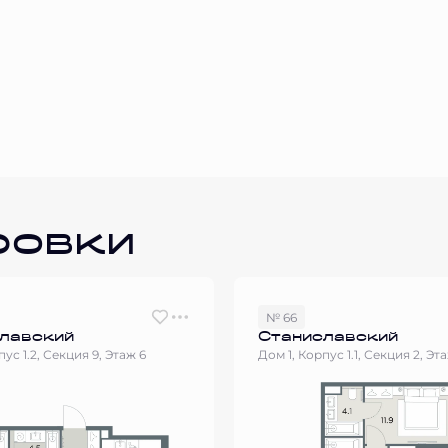
ровки
№ 66
лавский
Станиславский
пус 1.2, Секция 9, Этаж 6
Дом 1, Корпус 1.1, Секция 2, Эт