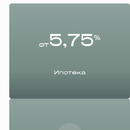
5,75
%
от
Ипотека