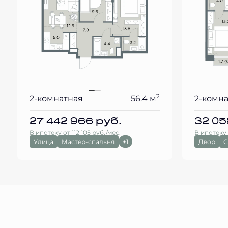
2
2-комнатная
56.4 м
2-комн
27 442 966
руб.
32 05
В ипотеку от 112 105 руб./мес.
В ипотеку 
Улица
Мастер-спальня
+1
Двор
С