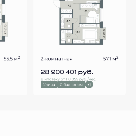
2
2
55.5 м
2-комнатная
57.1 м
28 900 401
руб.
В ипотеку от 118 059 руб./мес.
Улица
С балконом
+1