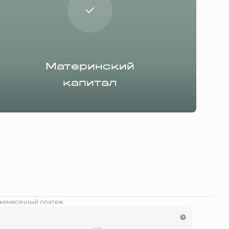
Материнский
капитал
жемесячный платеж