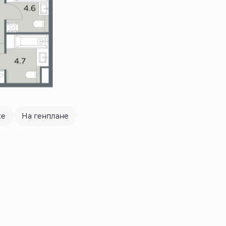
же
На генплане