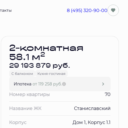
8 (495) 320-90-00
такты
Забронировать
2-комнатная
2
58.1 м
29 193 879 руб.
С балконом
Кухня-гостиная
Ипотека
от 119 258 руб.
Номер квартиры
70
Название ЖК
Станиславский
Корпус
Дом 1, Корпус 1.1