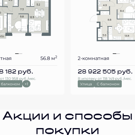
2
атная
56.8 м
2-комнатная
8 182
руб.
28 922 505
руб.
от 130 958 руб./мес.
В ипотеку от 118 149 руб./мес.
 балконом
+1
Улица
С балконом
Акции и способы
покупки