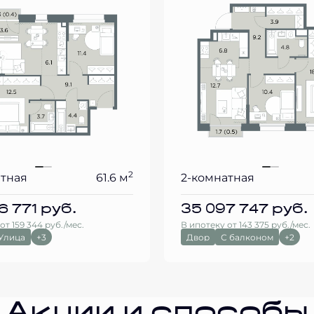
2
атная
61.6 м
2-комнатная
6 771
руб.
35 097 747
руб.
от 159 344 руб./мес.
В ипотеку от 143 375 руб./мес.
Улица
+3
Двор
С балконом
+2