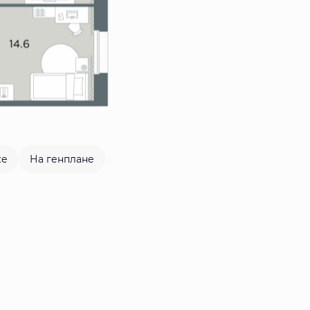
же
На генплане