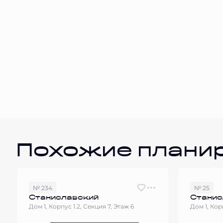
Похожие плани
№ 234
№ 25
Станиславский
Станис
Дом 1, Корпус 1.2, Секция 7, Этаж 6
Дом 1, Корп