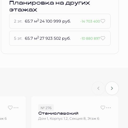
Планировка на других
этажах
2
2 эт.
65.7 м
24 100 999 руб.
-14 703 400
2
5 эт.
65.7 м
27 923 502 руб.
-10 880 897
№ 276
Станиславский
аж 6
Дом 1, Корпус 1.2, Секция 8, Этаж 6