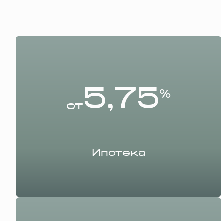
5,75
%
от
Ипотека