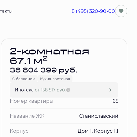
8 (495) 320-90-00
такты
Забронировать
2-комнатная
2
67.1 м
38 804 399 руб.
С балконом
Кухня-гостиная
Ипотека
от 158 517 руб.
Номер квартиры
65
Название ЖК
Станиславский
Корпус
Дом 1, Корпус 1.1