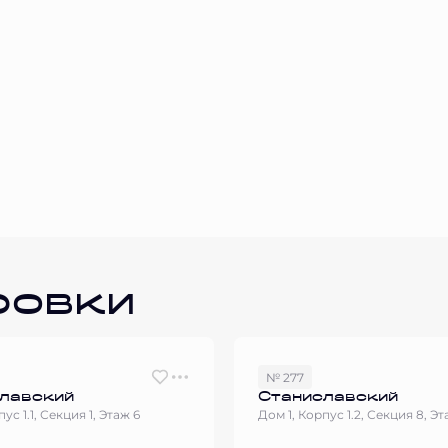
ровки
№ 277
лавский
Станиславский
ус 1.1, Секция 1, Этаж 6
Дом 1, Корпус 1.2, Секция 8, Эт