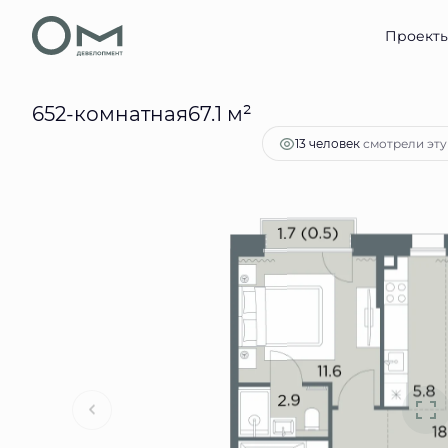
2
2-комнатная
67.1 м
38 804 399 руб.
Проект
Ипот
652-комнатная67.1 м²
смотрели эту 
13 человек