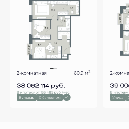
2
2-комнатная
60.9 м
2-комн
38 062 114
руб.
39 00
В ипотеку от 155 485 руб./мес.
В ипотеку 
Бульвар
С балконом
+1
Улица