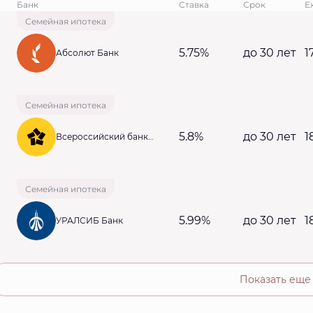
Банк
Ставка
Срок
Е
Семейная ипотека
5.75%
до 30 лет
1
Абсолют Банк
Семейная ипотека
5.8%
до 30 лет
1
Всероссийский банк
развития регионов
Семейная ипотека
5.99%
до 30 лет
1
УРАЛСИБ Банк
Показать еще