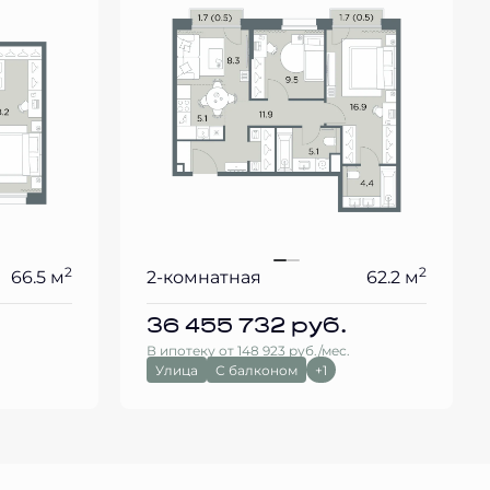
2
2
66.5 м
2-комнатная
62.2 м
36 455 732
руб.
В ипотеку от 148 923 руб./мес.
Улица
С балконом
+1