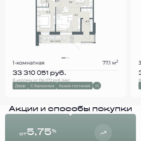
2
1-комнатная
77.1 м
33 310 051
руб.
В ипотеку от 136 072 руб./мес.
В
Двор
С балконом
Кухня-гостиная
+1
Акции и способы покупки
5,75
%
от