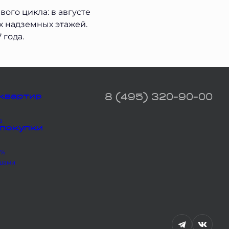
ого цикла: в августе
х надземных этажей.
 года.
квартир
8 (495) 320-90-00
а
 покупки
5%
шами