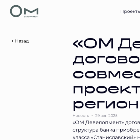
Проект
Назад
«ОМ Д
догово
совме
проект
регион
Новость
29 авг. 2025
«ОМ Девелопмент» догово
структура банка приобрел
класса «Станиславский» н