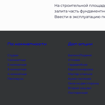
На строительной площадк
залита часть фундаментн
Ввести в эксплуатацию п
По комнатности
Доп опции
Студии
Балкон/Лоджия
1-комнатные
Угловая
2-комнатные
Гардеробная
3-комнатные
Европланировка
4-комнатные
Мастер-спальня
Пентхаусы
Кухня-гостиная
Окна на две стороны
Второй санузел
Постирочная