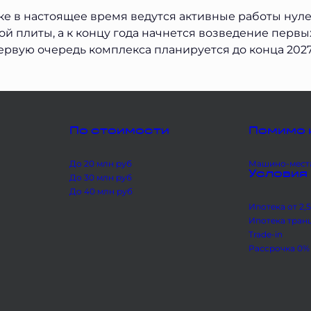
е в настоящее время ведутся активные работы нулев
ой плиты, а к концу года начнется возведение первы
ервую очередь комплекса планируется до конца 2027
По стоимости
Помимо 
До 20 млн руб
Машино-мест
Условия
До 30 млн руб
До 40 млн руб
Ипотека от 2,
Ипотека тран
Trade-in
Рассрочка 0%