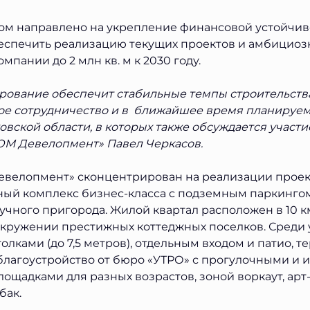
ом направлено на укрепление финансовой устойчив
еспечить реализацию текущих проектов и амбициоз
пании до 2 млн кв. м к 2030 году.
ование обеспечит стабильные темпы строительства
ое сотрудничество и в ближайшее время планируем
овской области, в которых также обсуждается участи
ОМ Девелопмент» Павел Черкасов.
евелопмент» сконцентрирован на реализации проек
ный комплекс бизнес-класса с подземным паркинго
чного пригорода. Жилой квартал расположен в 10 к
окружении престижных коттеджных поселков. Среди 
лками (до 7,5 метров), отдельным входом и патио, т
благоустройство от бюро «УТРО» с прогулочными и 
ощадками для разных возрастов, зоной воркаут, арт-
бак.