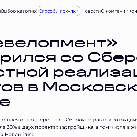
ы
Выбор квартир
Способы покупки
Новости
О компании
Кон
евелопмент»
рился со Сбер
стной реализа
ов в Московс
е
рился о партнерстве со Сбером. В рамках сотрудни
а 30% в двух проектах застройщика, в том числе в 
а Новой Риге.