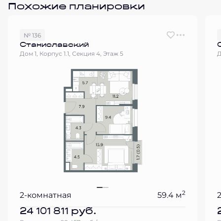
Похожие планировки
№ 136
Станиславский
Дом 1, Корпус 1.1, Секция 4, Этаж 5
Д
2
2-комнатная
59.4 м
24 101 811
руб.