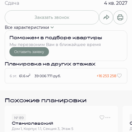
Сдача
4 кв. 2027
Заказать звонок
Все характеристики
Поможем в подборе квартиры
Мы перезвоним Вам в ближайшее время
Оставить заявку
Планировка на других этажах
2
6 эт.
61.6 м
39 006 771 руб.
+16 253 258
Похожие планировки
№ 89
Станиславский
Дом 1, Корпус 1.1, Секция 3, Этаж 5
Д