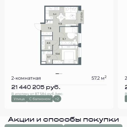
2
2-комнатная
57.2 м
21 440 205
руб.
В ипотеку от 87 584 руб./мес.
В
Улица
С балконом
+2
Акции и способы покупки