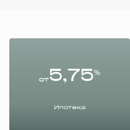
5,75
%
от
Ипотека