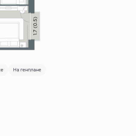
же
На генплане