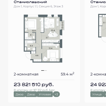
Станиславский
Станис
Дом 1, Корпус 1.1, Секция 6, Этаж 3
Дом 1, Корп
2
2-комнатная
59.4 м
2-комн
23 821 510
руб.
24 92
В ипотеку от 97 312 руб./мес.
В ипотеку 
Двор
Двор
Угловая
+3
Улица