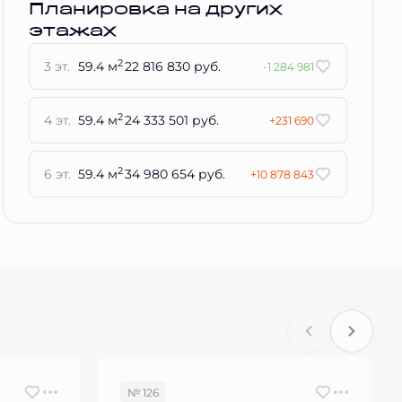
Планировка на других
этажах
2
3 эт.
59.4 м
22 816 830 руб.
-1 284 981
2
4 эт.
59.4 м
24 333 501 руб.
+231 690
2
6 эт.
59.4 м
34 980 654 руб.
+10 878 843
№ 126