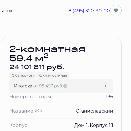
8 (495) 320-90-00
такты
Забронировать
2-комнатная
2
59.4 м
24 101 811 руб.
С балконом
Кухня-гостиная
Ипотека
от 98 457 руб.
Номер квартиры
136
Название ЖК
Станиславский
Корпус
Дом 1, Корпус 1.1