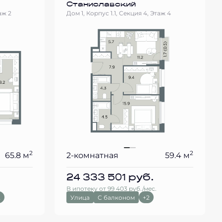
Станиславский
аж 2
Дом 1, Корпус 1.1, Секция 4, Этаж 4
2
2
65.8 м
2-комнатная
59.4 м
24 333 501
руб.
В ипотеку от 99 403 руб./мес.
2
Улица
С балконом
+2