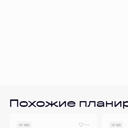
Похожие плани
№ 188
№ 88