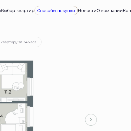
ы
Выбор квартир
Способы покупки
Новости
О компании
Кон
а
от 98 457 руб.
 квартиру за 24 часа