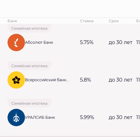
Банк
Ставка
Срок
Е
Семейная ипотека
5.75%
до 30 лет
1
Абсолют Банк
Семейная ипотека
5.8%
до 30 лет
1
Всероссийский банк
развития регионов
Семейная ипотека
5.99%
до 30 лет
1
УРАЛСИБ Банк