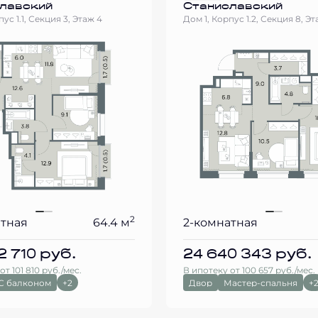
лавский
Станиславский
ус 1.1, Секция 3, Этаж 4
Дом 1, Корпус 1.2, Секция 8, Эт
2
атная
64.4 м
2-комнатная
2 710
руб.
24 640 343
руб.
от 101 810 руб./мес.
В ипотеку от 100 657 руб./мес.
С балконом
+2
Двор
Мастер-спальня
+