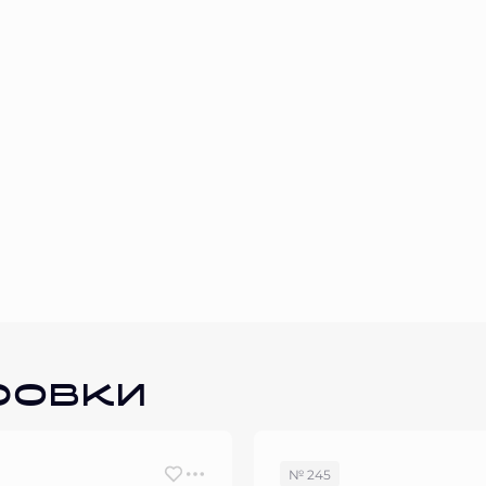
ровки
№ 245