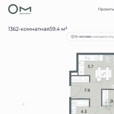
2
2-комнатная
59.4 м
24 101 811 руб.
Проект
Ипотек
1362-комнатная59.4 м²
смотрели эту
14 человек