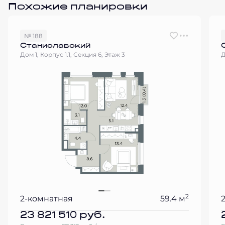
Похожие планировки
№ 188
Станиславский
Дом 1, Корпус 1.1, Секция 6, Этаж 3
Д
2
2-комнатная
59.4 м
23 821 510
руб.