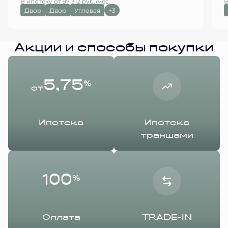
В ипотеку от 97 312 руб./мес.
В
Двор
Двор
Угловая
+3
Акции и способы покупки
5,75
%
от
Ипотека
Ипотека
траншами
100
%
Оплата
TRADE-IN