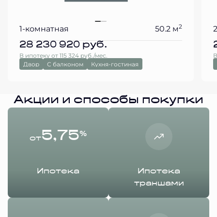
2
1-комнатная
50.2 м
28 230 920
руб.
В ипотеку от 115 324 руб./мес.
В
Двор
С балконом
Кухня-гостиная
Акции и способы покупки
5,75
%
от
Ипотека
Ипотека
траншами