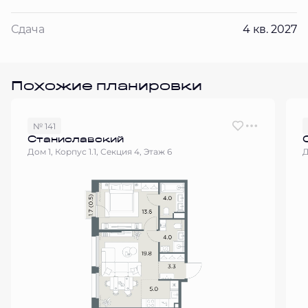
Сдача
4 кв. 2027
Похожие планировки
№ 141
Станиславский
Дом 1, Корпус 1.1, Секция 4, Этаж 6
Д