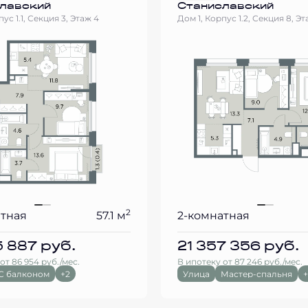
лавский
Станиславский
ус 1.1, Секция 3, Этаж 4
Дом 1, Корпус 1.2, Секция 8, Эт
2
атная
57.1 м
2-комнатная
5 887
руб.
21 357 356
руб.
от 86 954 руб./мес.
В ипотеку от 87 246 руб./мес.
С балконом
+2
Улица
Мастер-спальня
+