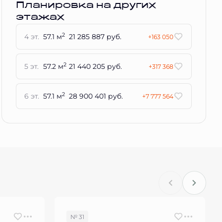
Планировка на других
этажах
2
4 эт.
57.1 м
21 285 887 руб.
+163 050
2
5 эт.
57.2 м
21 440 205 руб.
+317 368
2
6 эт.
57.1 м
28 900 401 руб.
+7 777 564
№ 31