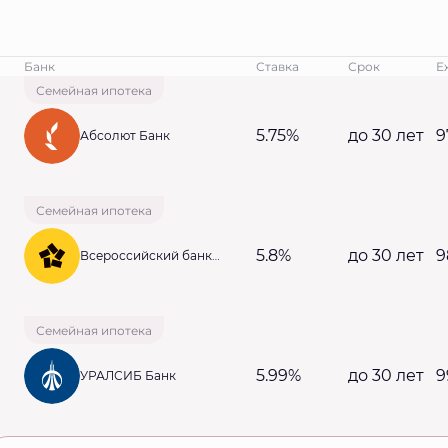
Банк
Ставка
Срок
Е
Семейная ипотека
5.75%
до 30 лет
9
Абсолют Банк
Семейная ипотека
5.8%
до 30 лет
9
Всероссийский банк
развития регионов
Семейная ипотека
5.99%
до 30 лет
9
УРАЛСИБ Банк