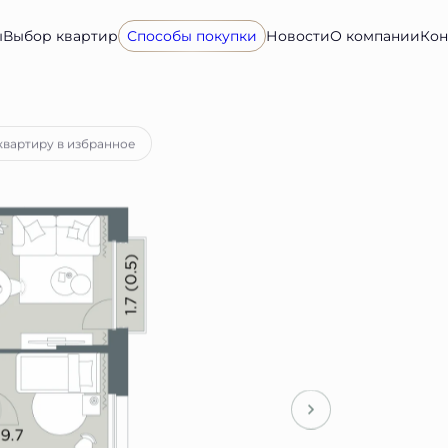
ы
Выбор квартир
Способы покупки
Новости
О компании
Кон
а
от 86 287 руб.
квартиру в избранное