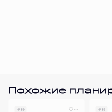
Похожие плани
№ 89
№ 83