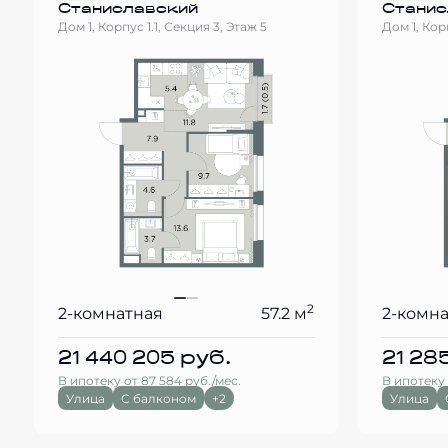
Станиславский
Станис
Дом 1, Корпус 1.1, Секция 3, Этаж 5
Дом 1, Корп
2
2-комнатная
57.2 м
2-комн
21 440 205
руб.
21 28
В ипотеку от 87 584 руб./мес.
В ипотеку 
Улица
С балконом
+2
Улица