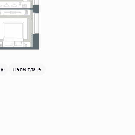
же
На генплане