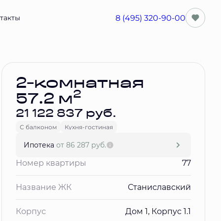
8 (495) 320-90-00
такты
Забронировать
2-комнатная
2
57.2 м
21 122 837 руб.
С балконом
Кухня-гостиная
Ипотека
от 86 287 руб.
Номер квартиры
77
Название ЖК
Станиславский
Корпус
Дом 1, Корпус 1.1