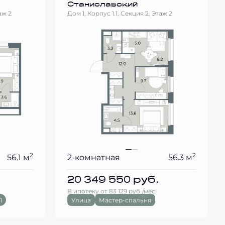
Станиславский
аж 2
Дом 1, Корпус 1.1, Секция 2, Этаж 2
2
2
56.1 м
2-комнатная
56.3 м
20 349 550
руб.
В ипотеку от 83 129 руб./мес.
1
Улица
Мастер-спальня