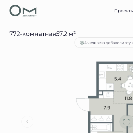
2
2-комнатная
57.2 м
21 122 837 руб.
Проект
Ипотек
772-комнатная57.2 м²
добавили эту 
4 человекa