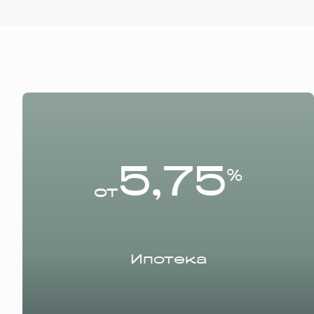
5,75
%
от
Ипотека