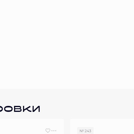
ровки
№ 243